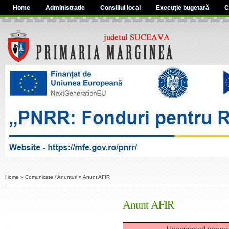
Home
Administratie
Consiliul local
Execuție bugetară
C
Home
»
Comunicate / Anunturi
»
Anunt AFIR
Anunt AFIR