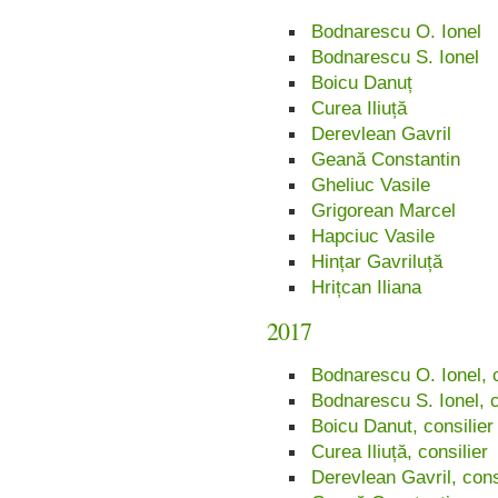
Bodnarescu O. Ionel
Bodnarescu S. Ionel
Boicu Danuț
Curea Iliuță
Derevlean Gavril
Geană Constantin
Gheliuc Vasile
Grigorean Marcel
Hapciuc Vasile
Hințar Gavriluță
Hrițcan Iliana
2017
Bodnarescu O. Ionel, c
Bodnarescu S. Ionel, c
Boicu Danut, consilier
Curea Iliuță, consilier
Derevlean Gavril, cons