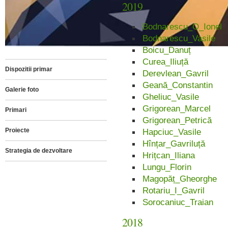
2019
Bodnarescu_O_Ionel
Bodnarescu_Vasile
Boicu_Danuț
Curea_Iliuță
Dispozitii primar
Derevlean_Gavril
Geană_Constantin
Galerie foto
Gheliuc_Vasile
Grigorean_Marcel
Primari
Grigorean_Petrică
Proiecte
Hapciuc_Vasile
Hînțar_Gavriluță
Strategia de dezvoltare
Hrițcan_Iliana
Lungu_Florin
Magopăț_Gheorghe
Rotariu_I_Gavril
Sorocaniuc_Traian
2018