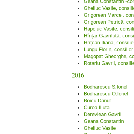
Geană Constantin -con
Gheliuc Vasile, consili
Grigorean Marcel, cons
Grigorean Petrică, con
Hapciuc Vasile, consil
Hînțar Gavriluță, consi
Hrițcan Iliana, consilie
Lungu Florin, consilier
Magopat Gheorghe, con
Rotariu Gavril, consili
2016
Bodnarescu S.Ionel
Bodnarescu O.Ionel
Boicu Danut
Curea Iliuta
Derevlean Gavril
Geana Constantin
Gheliuc Vasile