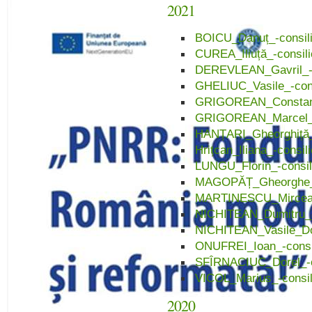
2021
BOICU_Danuț_-consili
CUREA_Iliuță_-consili
DEREVLEAN_Gavril_-co
GHELIUC_Vasile_-consi
GRIGOREAN_Constantin
GRIGOREAN_Marcel_-c
HANȚARI_Gheorghiță_-
Hrițcan_Iliana_-consil
LUNGU_Florin_-consili
MAGOPĂȚ_Gheorghe_-c
MARTINESCU_Mircea_-
NICHITEAN_Dumitru_-c
NICHITEAN_Vasile_Dor
ONUFREI_Ioan_-consil
SFÎRNACIUC_Dorel_-co
VICOL_Marius_-consili
2020