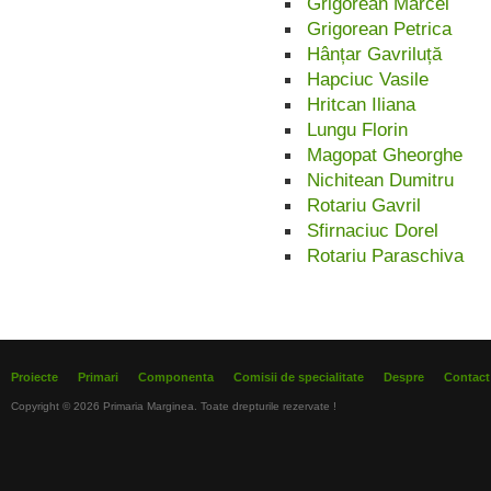
Grigorean Marcel
Grigorean Petrica
Hânțar Gavriluță
Hapciuc Vasile
Hritcan Iliana
Lungu Florin
Magopat Gheorghe
Nichitean Dumitru
Rotariu Gavril
Sfirnaciuc Dorel
Rotariu Paraschiva
Proiecte
Primari
Componenta
Comisii de specialitate
Despre
Contact
Copyright © 2026 Primaria Marginea. Toate drepturile rezervate !