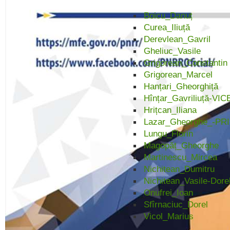
Boicu_Danuț
Curea_Iliuță
Derevlean_Gavril
Gheliuc_Vasile
Grigorean_Constantin
Grigorean_Marcel
Hanțari_Gheorghiță
Hînțar_Gavriliuță-V
Hrițcan_Iliana
Lazar_Gheorghe_-PR
Lungu_Florin
Magopăț_Gheorghe
Martinescu_Mircea
Nichitean_Dumitru
Nichitean_Vasile-Dore
Onufrei_Ioan
Sfîrnaciuc_Dorel
Vicol_Marius