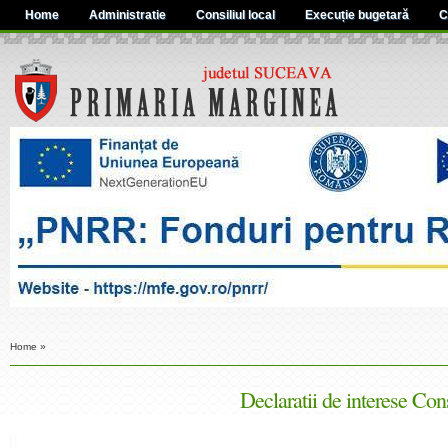
Home
Administratie
Consiliul local
Execuție bugetară
C
Home
»
Declaratii de interese Con