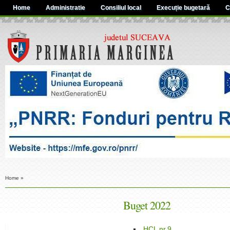
Home
Administratie
Consiliul local
Execuție bugetară
C
Home
»
Buget 2022
HCL nr.9