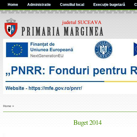
Home
Administratie
Consiliul local
Execuție bugetară
C
Home
»
Buget 2014