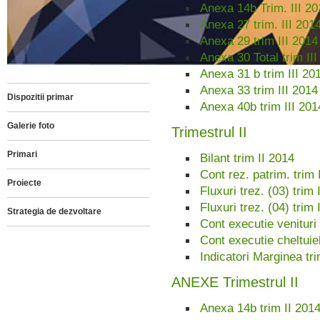
Anexa 14b Trim. III 20
Anexa 27 trim. III 201
Anexa 29 trim III 2014
Anexa 30 Total trim II
Anexa 31 b trim III 20
Anexa 33 trim III 2014
Dispozitii primar
Anexa 40b trim III 201
Galerie foto
Trimestrul II
Primari
Bilant trim II 2014
Cont rez. patrim. trim 
Proiecte
Fluxuri trez. (03) trim 
Fluxuri trez. (04) trim 
Strategia de dezvoltare
Cont executie venituri 
Cont executie cheltuiel
Indicatori Marginea tri
ANEXE Trimestrul II
Anexa 14b trim II 201