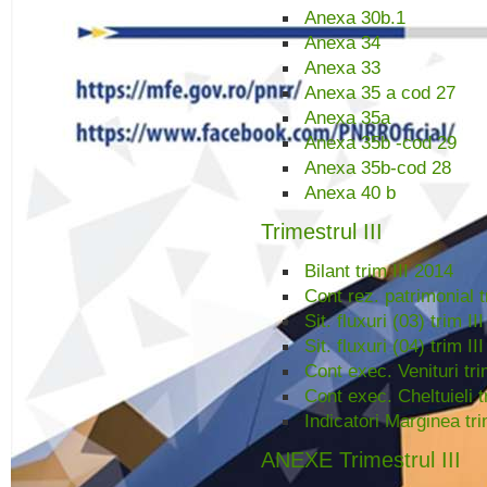
Anexa 30b.1
Anexa 34
Anexa 33
Anexa 35 a cod 27
Anexa 35a
Anexa 35b -cod 29
Anexa 35b-cod 28
Anexa 40 b
Trimestrul III
Bilant trim III 2014
Cont rez. patrimonial t
Sit. fluxuri (03) trim II
Sit. fluxuri (04) trim II
Cont exec. Venituri tri
Cont exec. Cheltuieli t
Indicatori Marginea tri
ANEXE Trimestrul III