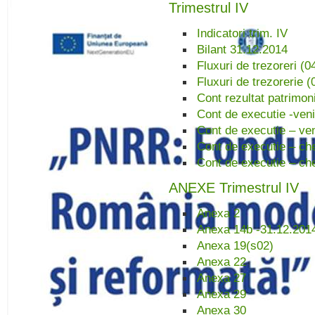
Trimestrul IV
Indicatori trim. IV
Bilant 31.12.2014
Fluxuri de trezoreri (
Fluxuri de trezorerie 
Cont rezultat patrimon
Cont de executie -venitu
Cont de executie – ven
Cont de executie – chel
Cont de executie – chelt
ANEXE Trimestrul IV
Anexa 2
Anexa 14b -31.12.201
Anexa 19(s02)
Anexa 22
Anexa 27
Anexa 29
Anexa 30