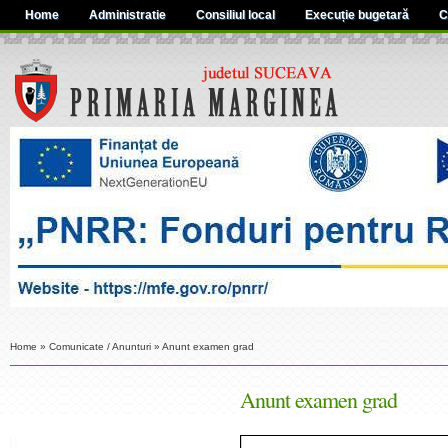
Home
Administratie
Consiliul local
Execuție bugetară
C
Home
»
Comunicate / Anunturi
»
Anunt examen grad
Anunt examen grad