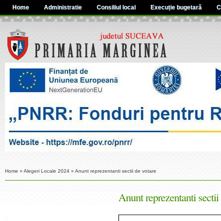
Home
Administratie
Consiliul local
Execuție bugetară
C
Home
»
Alegeri Locale 2024
»
Anunt reprezentanti sectii de votare
Anunt reprezentanti sectii