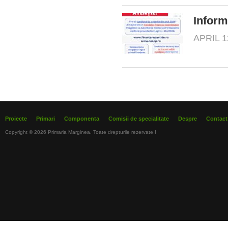
Inform
APRIL 1
Proiecte
Primari
Componenta
Comisii de specialitate
Despre
Contact
Copyright © 2026 Primaria Marginea. Toate drepturile rezervate !