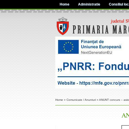
Home
Administratie
Consiliul loc
Home
»
Comunicate / Anunturi
»
ANUNT concurs – asist
AN