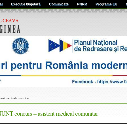
al
Execuție bugetară
Comunicate
PNRR
Programe EU
ent medical comunitar
UNT concurs – asistent medical comunitar