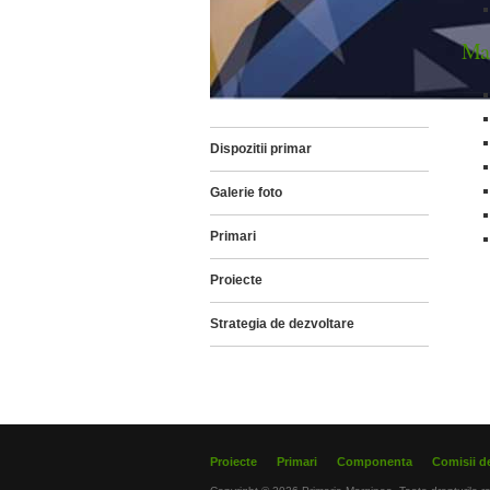
Ma
Dispozitii primar
Galerie foto
Primari
Proiecte
Strategia de dezvoltare
Proiecte
Primari
Componenta
Comisii de