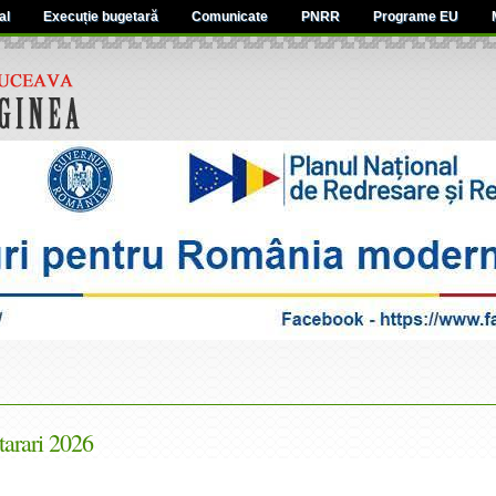
al
Execuție bugetară
Comunicate
PNRR
Programe EU
arari 2026