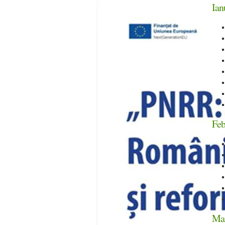
Ian
Feb
Mar