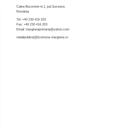
Calea Bucovinei nr.1, jud.Suceava
România
Tel: +40 230 416 203
Fax: +40 230 416 203
Email: margineaprimaria@yahoo.com
relatiipublice[@]comuna-
marginea.ro