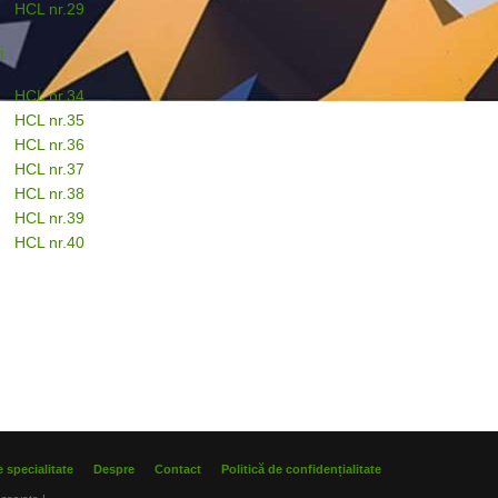
HCL nr.29
i
HCL nr.34
HCL nr.35
HCL nr.36
HCL nr.37
HCL nr.38
HCL nr.39
HCL nr.40
 specialitate
Despre
Contact
Politică de confidențialitate