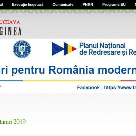
al
Execuție bugetară
Comunicate
PNRR
Programe EU
arari 2019