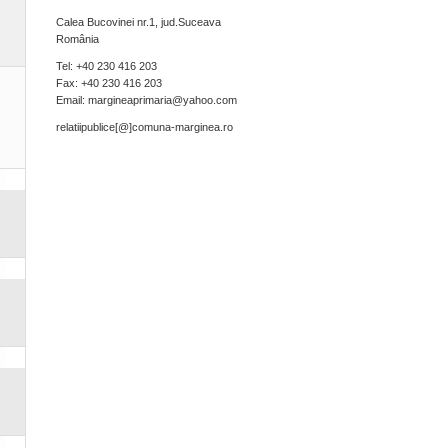
Calea Bucovinei nr.1, jud.Suceava
România
Tel: +40 230 416 203
Fax: +40 230 416 203
Email: margineaprimaria@yahoo.com
relatiipublice[@]comuna-
marginea.ro