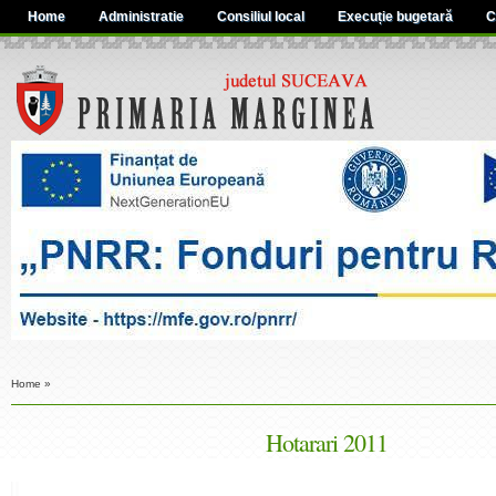
Home
Administratie
Consiliul local
Execuție bugetară
C
Home
»
Hotarari 2011