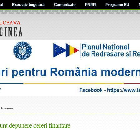
al
Execuție bugetară
Comunicate
PNRR
Programe EU
 finantare
nt depunere cereri finantare