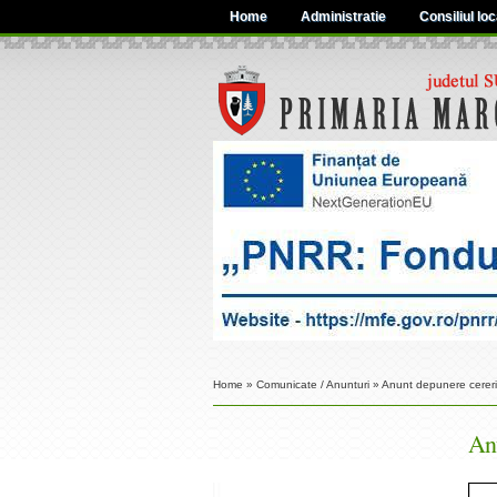
Home
Administratie
Consiliul loc
Home
»
Comunicate / Anunturi
»
Anunt depunere cereri
Anu