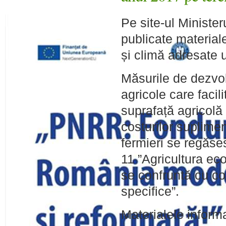
Pe site-ul Ministeru
publicate material
și climă adresate ut
Măsurile de dezvolt
agricole care facil
suprafață agricolă
costurilor suplimen
fermieri se regăse
11 ”Agricultura ec
se confruntă cu co
specifice”.
Materialele inform