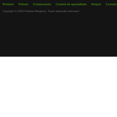
Proiecte
Primari
Componenta
Comisii de specialitate
Despre
Contact
Copyright © 2026 Primaria Marginea. Toate drepturile rezervate !