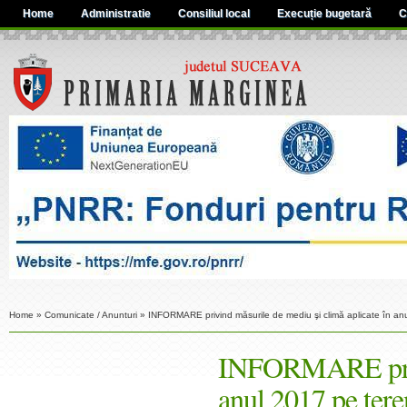
Home
Administratie
Consiliul local
Execuție bugetară
C
Home
»
Comunicate / Anunturi
»
INFORMARE privind măsurile de mediu şi climă aplicate în anu
INFORMARE privin
anul 2017 pe tere