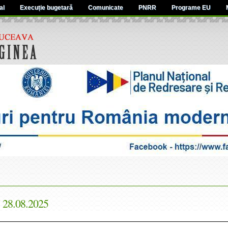
al
Execuție bugetară
Comunicate
PNRR
Programe EU
 28.08.2025