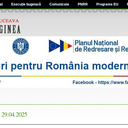
al
Execuție bugetară
Comunicate
PNRR
Programe EU
 29.04.2025