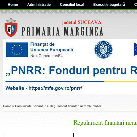
Home
Administratie
Consiliul local
Execuție bugetară
C
Home
»
Comunicate / Anunturi
»
Regulament finantari nerambursabile
Regulament finantari ner