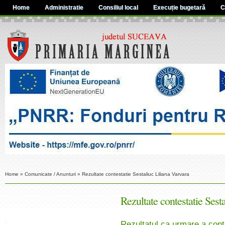
Home
Administratie
Consiliul local
Execuție bugetară
C
Home
»
Comunicate / Anunturi
»
Rezultate contestatie Sestaliuc Liliana Varvara
Rezultate contestatie Sest
Rezultatul ca urmare a conte